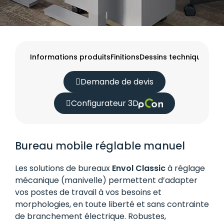
Informations produits
Finitions
Dessins techniques
Com
Demande de devis
Configurateur 3D
Bureau mobile réglable manuel
Les solutions de bureaux
Envol Classic
à réglage
mécanique (manivelle) permettent d’adapter
vos postes de travail à vos besoins et
morphologies, en toute liberté et sans contrainte
de branchement électrique. Robustes,