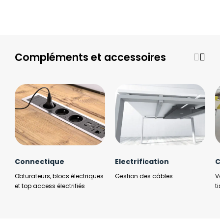
Compléments et accessoires
Connectique
Electrification
C
Obturateurs, blocs électriques
Gestion des câbles
V
et top access électrifiés
t